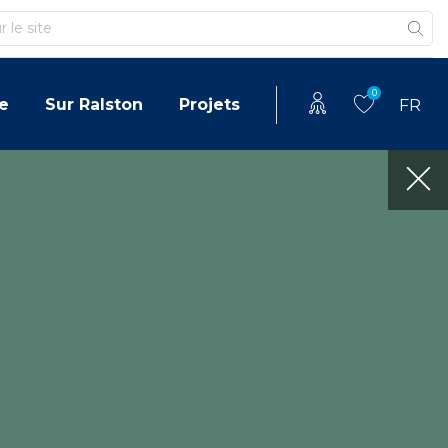
0
e
Sur Ralston
Projets
FR