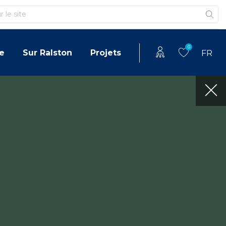
0
e
Sur Ralston
Projets
FR