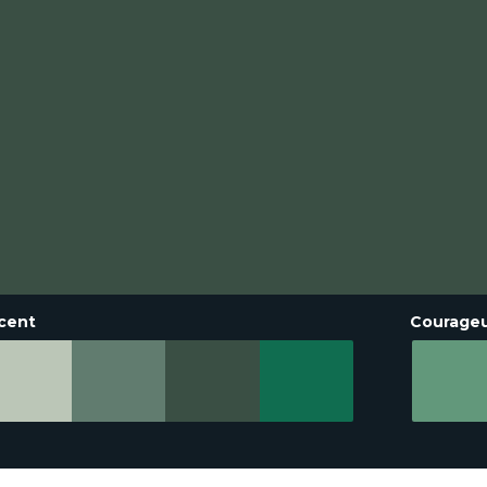
cent
Courage