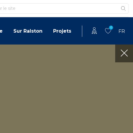
0
e
Sur Ralston
Projets
FR