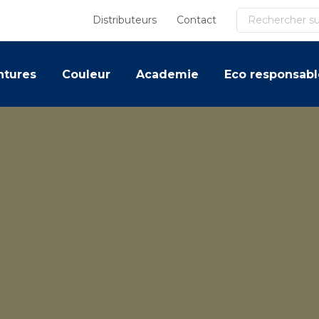
Recherche
Distributeurs
Contact
ntures
Couleur
Academie
Eco responsabl