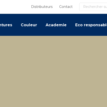
Recherche
Distributeurs
Contact
ntures
Couleur
Academie
Eco responsabl