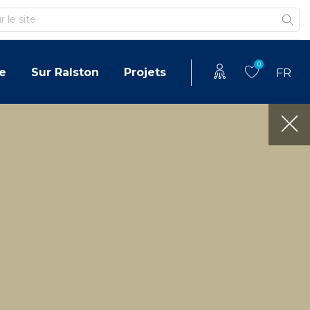
0
e
Sur Ralston
Projets
FR