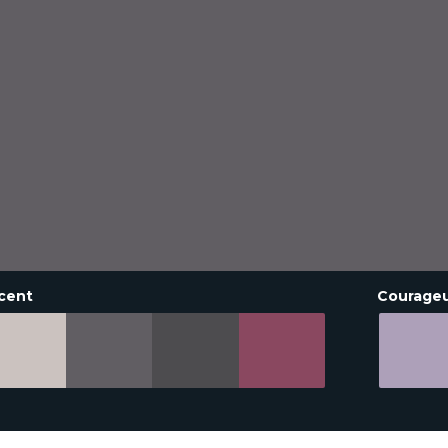
cent
Courage