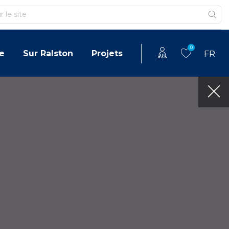
0
e
Sur Ralston
Projets
FR