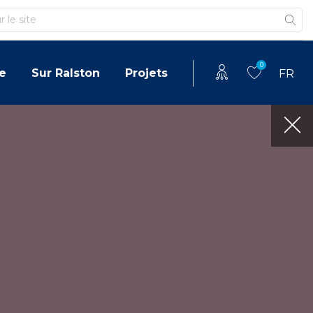
0
e
Sur Ralston
Projets
FR