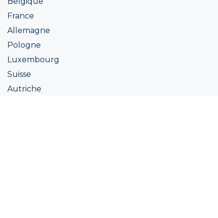
Belgique
France
Allemagne
Pologne
Luxembourg
Suisse
Autriche
Irlande
Italie
Ukraine
Coatings
Peintures
Couleur
Academie