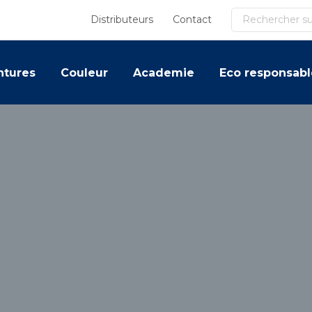
Recherche
Distributeurs
Contact
ntures
Couleur
Academie
Eco responsabl