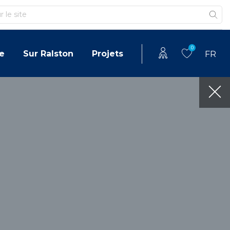
0
e
Sur Ralston
Projets
FR