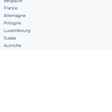
Belgique
France
Allemagne
Pologne
Luxembourg
Suisse
Autriche
Irlande
Italie
Ukraine
Coatings
Peintures
Couleur
Academie