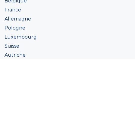
Belgique
France
Allemagne
Pologne
Luxembourg
Suisse
Autriche
Irlande
Italie
Ukraine
Coatings
Peintures
Couleur
Academie