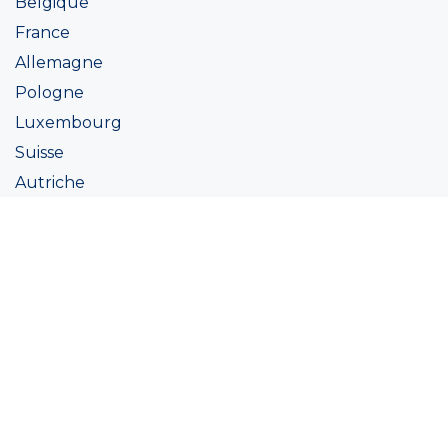
Belgique
France
Allemagne
Pologne
Luxembourg
Suisse
Autriche
Irlande
Italie
Ukraine
Coatings
Peintures
Couleur
Academie