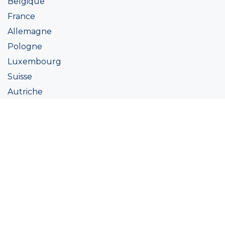
Belgique
France
Allemagne
Pologne
Luxembourg
Suisse
Autriche
Irlande
Italie
Ukraine
Coatings
Peintures
Couleur
Academie