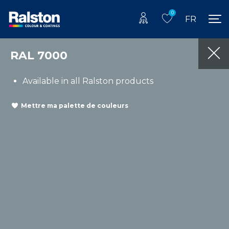
0
FR
RAL 7000
Available in all Ralston products
Mettre ma palette de couleurs