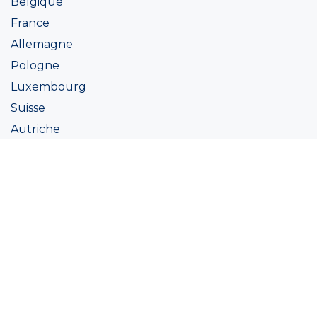
Belgique
France
Allemagne
Pologne
Luxembourg
Suisse
Autriche
Irlande
Italie
Ukraine
Coatings
Peintures
Couleur
Academie