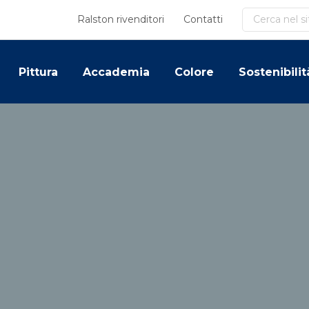
Cerca
Ralston rivenditori
Contatti
Pittura
Accademia
Colore
Sostenibilit