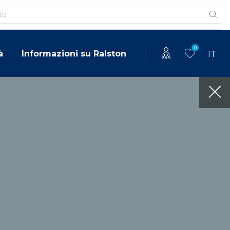
0
à
Informazioni su Ralston
IT