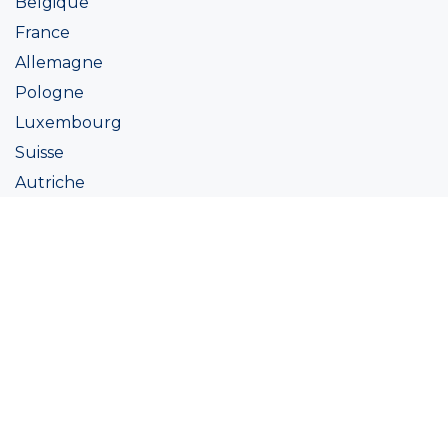
Belgique
France
Allemagne
Pologne
Luxembourg
Suisse
Autriche
Irlande
Italie
Ukraine
Coatings
Peintures
Couleur
Academie