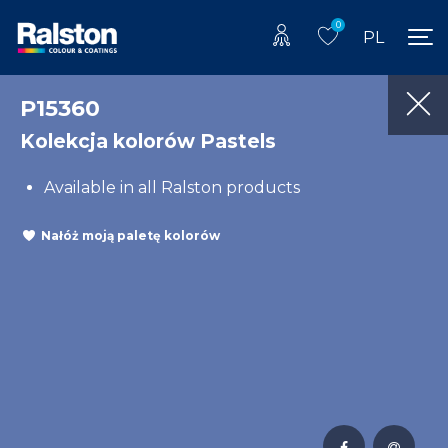
0
PL
P15360
Kolekcja kolorów Pastels
Available in all Ralston products
Nałóż moją paletę kolorów