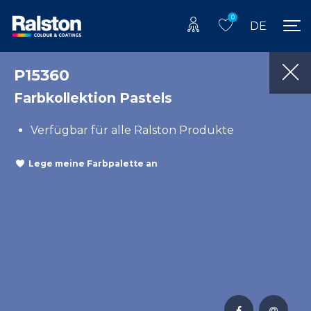
0
DE
P15360
Farbkollektion Pastels
Verfügbar für alle Ralston Produkte
Lege meine Farbpalette an