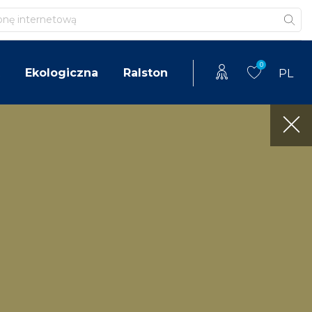
0
Ekologiczna
Ralston
PL