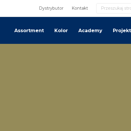
Szukaj
Dystrybutor
Kontakt
Assortment
Kolor
Academy
Projekt