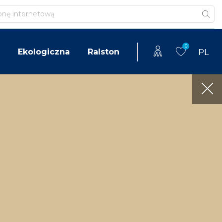
0
Ekologiczna
Ralston
PL