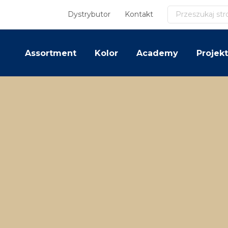
Szukaj
Dystrybutor
Kontakt
Assortment
Kolor
Academy
Projekt