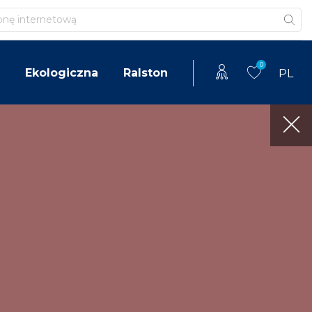
0
Ekologiczna
Ralston
PL