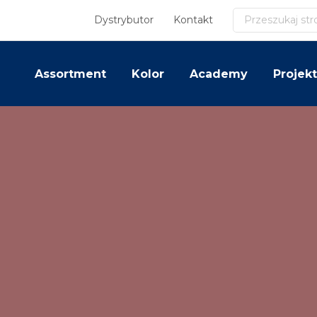
Szukaj
Dystrybutor
Kontakt
Assortment
Kolor
Academy
Projekt