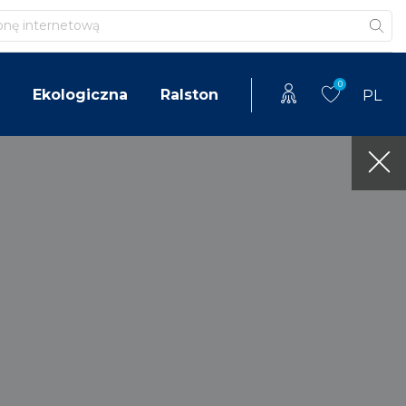
0
Ekologiczna
Ralston
PL