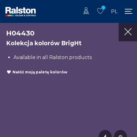
0
PL
H04430
Kolekcja kolorów BrigHt
Available in all Ralston products
Nałóż moją paletę kolorów