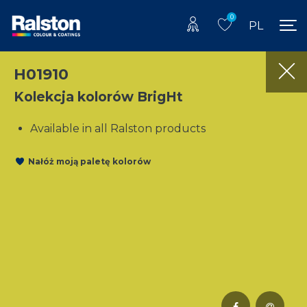
0
PL
H01910
Kolekcja kolorów BrigHt
Available in all Ralston products
Nałóż moją paletę kolorów