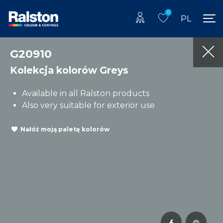
0
PL
G20910
Kolekcja kolorów Greys
Available in all Ralston products
Also very suitable for exterior use
Nałóż moją paletę kolorów