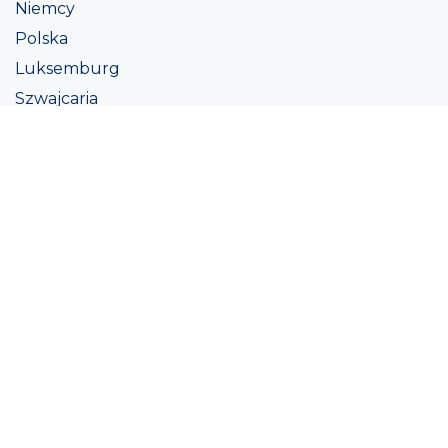
Niemcy
Polska
Luksemburg
Szwajcaria
Austria
Irlandii
Włoszech
Ukraina
Coatings
Assortment
Kolor
Academy
Projekt
Ekologiczna