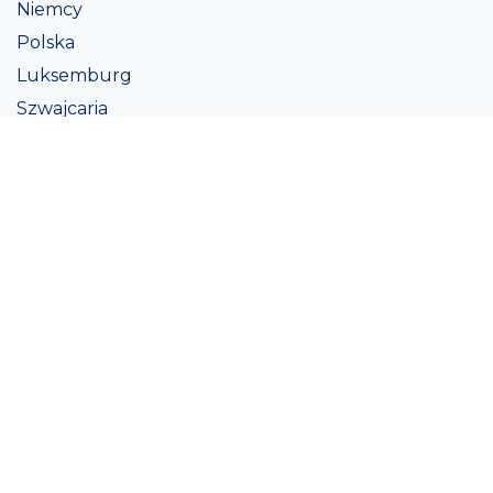
Niemcy
Polska
Luksemburg
Szwajcaria
Austria
Irlandii
Włoszech
Ukraina
Coatings
Assortment
Kolor
Academy
Projekt
Ekologiczna