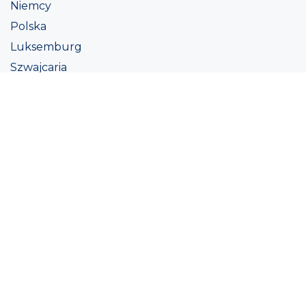
Niemcy
Polska
Luksemburg
Szwajcaria
Austria
Irlandii
Włoszech
Ukraina
Coatings
Assortment
Kolor
Academy
Projekt
Ekologiczna