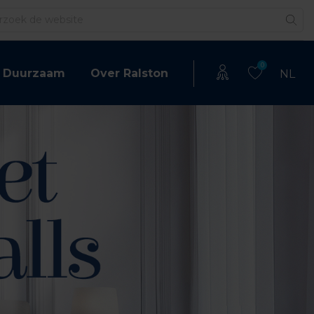
en
0
Duurzaam
Over Ralston
NL