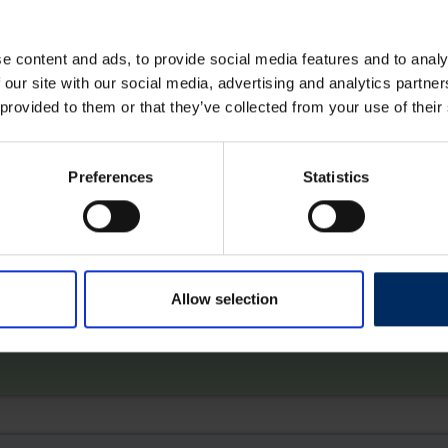
e content and ads, to provide social media features and to analy
 our site with our social media, advertising and analytics partn
 provided to them or that they’ve collected from your use of their
Preferences
Statistics
zame verpakking
ycled plastic afval
. Met andere woorden, post consumer
Allow selection
eerste die duurzame verpakkingen gebruikt. Wij waren de
meer.