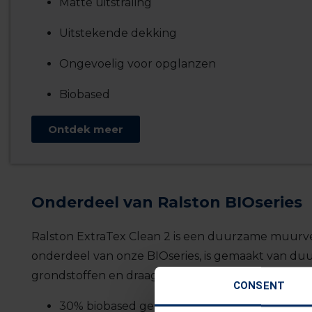
Matte uitstraling
Uitstekende dekking
Ongevoelig voor opglanzen
Biobased
Ontdek meer
Onderdeel van Ralston BIOseries
Ralston
ExtraTex
Clean
2
is een duurzame
muurve
onderdeel van onze
BIOseries
, is gemaakt van d
grondstoffen en draagt bij aan een gezondere pla
CONSENT
30% biobased gehalte