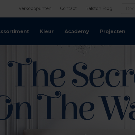
Zoek
Verkooppunten
Contact
Ralston Blog
ssortiment
Kleur
Academy
Projecten