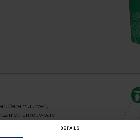
rf
. Deze muurverf,
uurzame, hernieuwbare
neet.
DETAILS