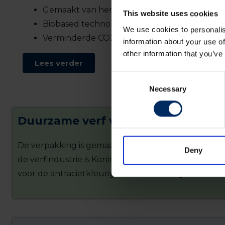
Gemaakt van hernieuwbare grondstoffen
This website uses cookies
Biobased technology
We use cookies to personalis
Verminderde CO2-voetprint
information about your use of
other information that you’ve
Lees verder
Consent
Necessary
Selection
Duurzame verf verdient een duur
De verpakking is gemaakt van 100% plastic uit
gerec
Deny
de verfindustrie is Koninklijke van Wijhe Verf de 
voor de antracietkleurige emmer. Er volgen er nu 