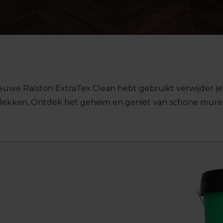
nieuwe Ralston
ExtraTex
Clean hebt gebruikt verwijder j
vlekken
.
Ontdek het geheim en
g
eniet van
schone mur