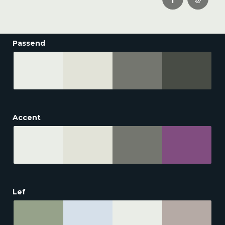
Passend
Accent
Lef