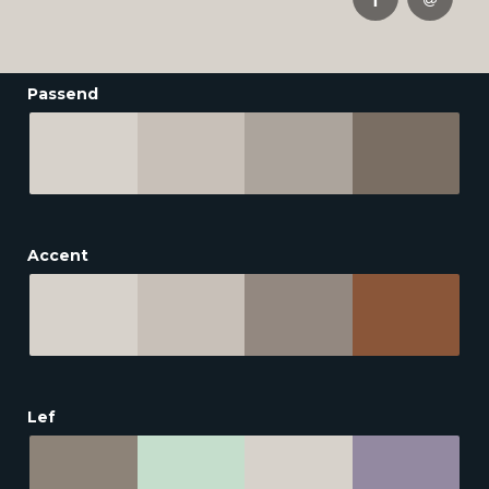
Passend
Accent
Lef