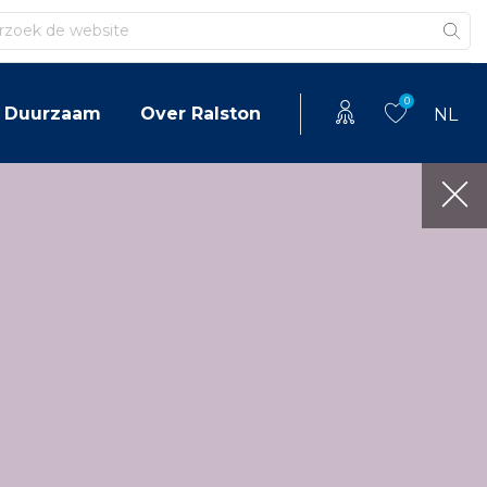
en
0
Duurzaam
Over Ralston
NL