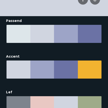
Passend
Accent
Lef