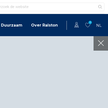
en
0
Duurzaam
Over Ralston
NL