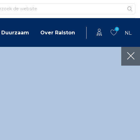
en
0
Duurzaam
Over Ralston
NL