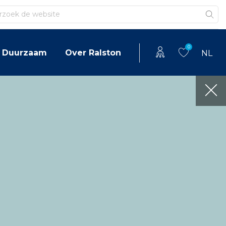
en
0
Duurzaam
Over Ralston
NL