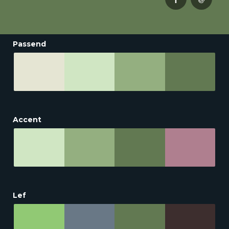
Passend
Accent
Lef