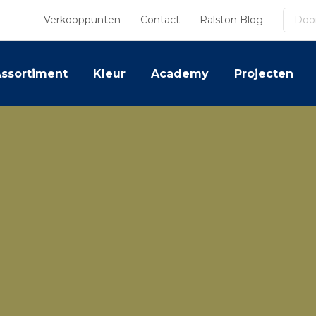
Zoek
Verkooppunten
Contact
Ralston Blog
ssortiment
Kleur
Academy
Projecten