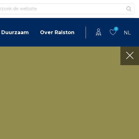
en
0
Duurzaam
Over Ralston
NL