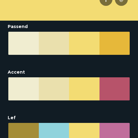
Passend
Accent
Lef