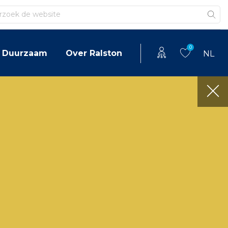
en
0
Duurzaam
Over Ralston
NL