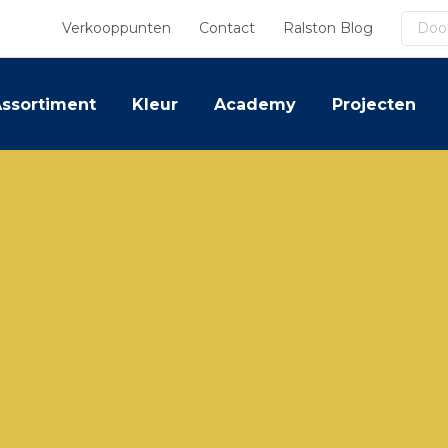
Zoek
Verkooppunten
Contact
Ralston Blog
ssortiment
Kleur
Academy
Projecten