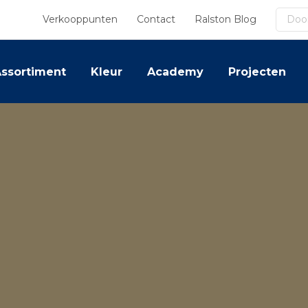
Zoek
Verkooppunten
Contact
Ralston Blog
ssortiment
Kleur
Academy
Projecten