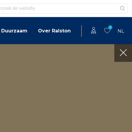
en
0
Duurzaam
Over Ralston
NL