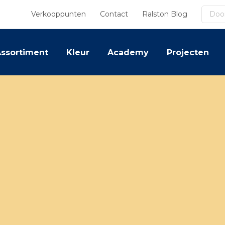
Zoek
Verkooppunten
Contact
Ralston Blog
ssortiment
Kleur
Academy
Projecten