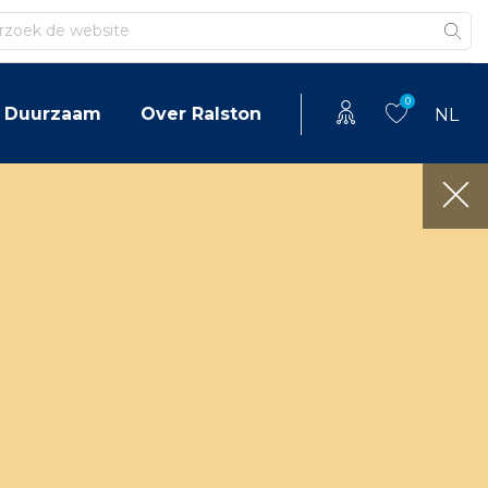
en
0
Duurzaam
Over Ralston
NL