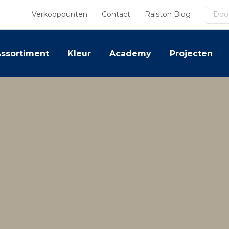
Zoek
Verkooppunten
Contact
Ralston Blog
ssortiment
Kleur
Academy
Projecten