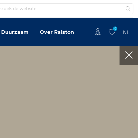
en
0
Duurzaam
Over Ralston
NL