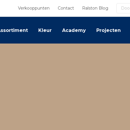
Zoek
Verkooppunten
Contact
Ralston Blog
ssortiment
Kleur
Academy
Projecten