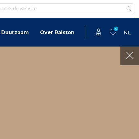
en
0
Duurzaam
Over Ralston
NL