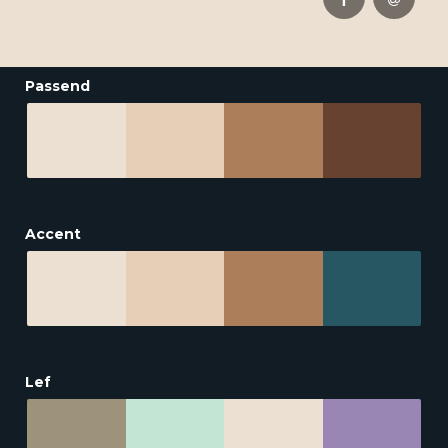
Passend
Accent
Lef