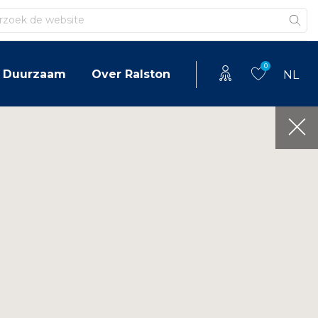
en
0
Duurzaam
Over Ralston
NL