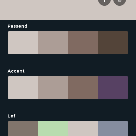
Passend
Accent
Lef