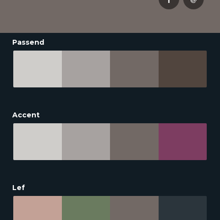
Passend
Accent
Lef