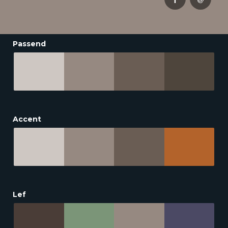
Passend
Accent
Lef