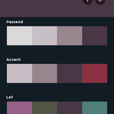
Passend
Accent
Lef