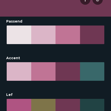
Passend
Accent
Lef